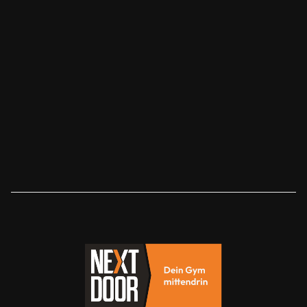
revolutionieren.
Sofortiger Zugang zu modernsten
Trainingsgeräten
Flexibles Training rund um die Uhr
Ein Teil einer motivierenden Community
Jetzt Mitglied werden
2 Stunden Ticket