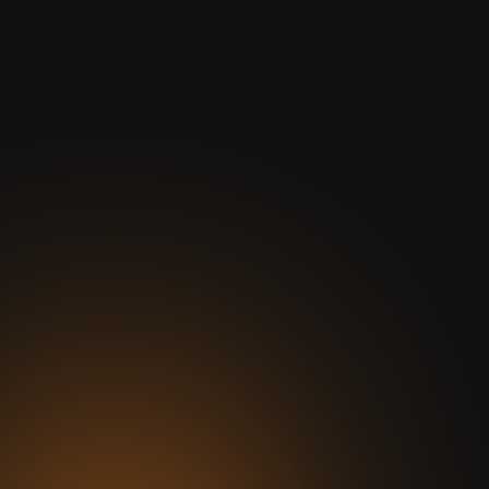
Köln Klettenberg
Online Anmelden
Unsere modernen, intuitiven Geräte warten
darauf, dein Workout-Erlebnis zu
revolutionieren.
Keine Terminvereinbarung
Mitglied werden in 5 Minuten
Sofort starten!
Wöchentlich kündbar
Jetzt Mitglied werden
2 Stunden Ticket